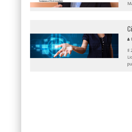
Ma
C
F
Il
Li
pu