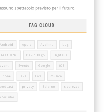
essuno spettacolo previsto per il futuro.
TAG CLOUD
Android
Apple
Avellino
bug
DATABENC
David #Ego
Digitalia
eventi
Evento
Google
iOS
iPhone
Java
Live
musica
podcast
privacy
Salerno
sicurezza
YouTube