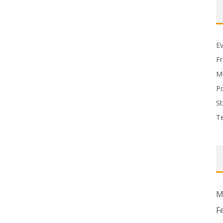
Ev
F
M
P
St
T
M
F