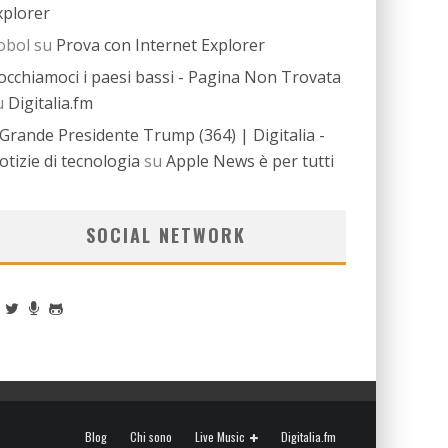
xplorer
obol
su
Prova con Internet Explorer
occhiamoci i paesi bassi - Pagina Non Trovata
u
Digitalia.fm
l Grande Presidente Trump (364) | Digitalia -
otizie di tecnologia
su
Apple News è per tutti
SOCIAL NETWORK
Blog
Chi sono
Live Music
Digitalia.fm