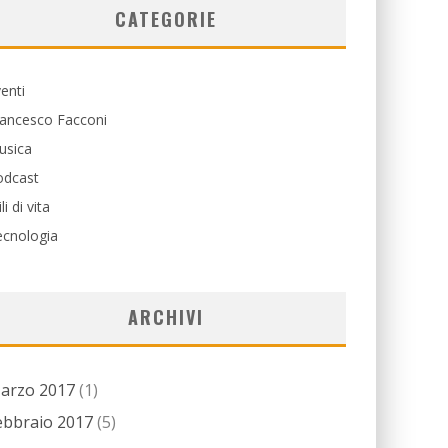
CATEGORIE
enti
rancesco Facconi
usica
odcast
ili di vita
ecnologia
ARCHIVI
arzo 2017
(1)
ebbraio 2017
(5)