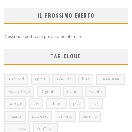
IL PROSSIMO EVENTO
Nessuno spettacolo previsto per il futuro.
TAG CLOUD
Android
Apple
Avellino
bug
DATABENC
David #Ego
Digitalia
eventi
Evento
Google
iOS
iPhone
Java
Live
musica
podcast
privacy
Salerno
sicurezza
YouTube