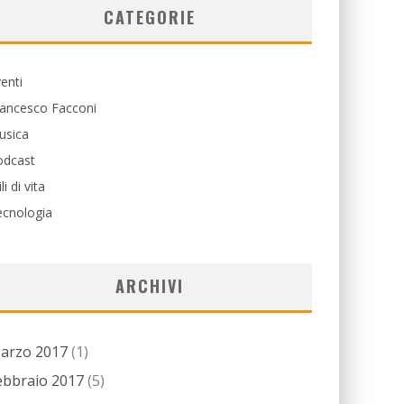
CATEGORIE
enti
rancesco Facconi
usica
odcast
ili di vita
ecnologia
ARCHIVI
arzo 2017
(1)
ebbraio 2017
(5)