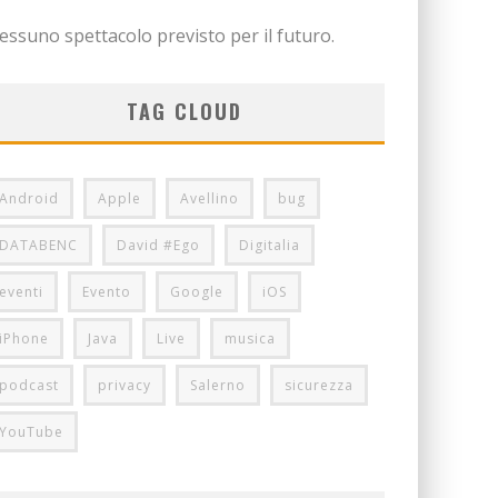
essuno spettacolo previsto per il futuro.
TAG CLOUD
Android
Apple
Avellino
bug
DATABENC
David #Ego
Digitalia
eventi
Evento
Google
iOS
iPhone
Java
Live
musica
podcast
privacy
Salerno
sicurezza
YouTube