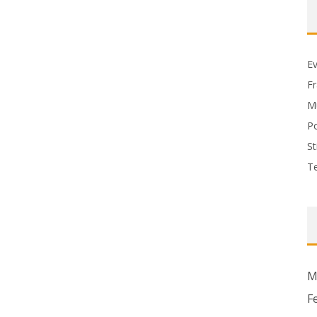
Ev
F
M
P
St
T
M
F