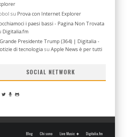
xplorer
obol
su
Prova con Internet Explorer
occhiamoci i paesi bassi - Pagina Non Trovata
u
Digitalia.fm
l Grande Presidente Trump (364) | Digitalia -
otizie di tecnologia
su
Apple News è per tutti
SOCIAL NETWORK
Blog
Chi sono
Live Music
Digitalia.fm