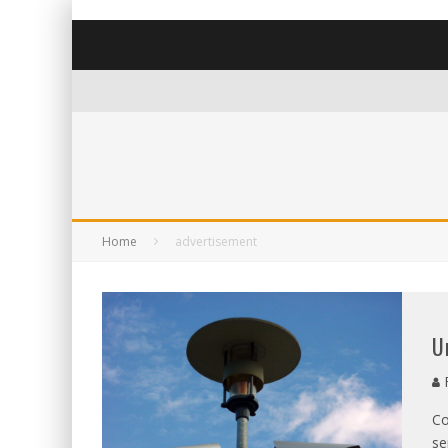
Home
advertisement
U
F
Co
se